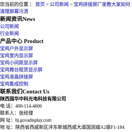
您当前的位置 ：
首页
>
公司新闻
>
宝鸡拼接屏厂家教大家如何
清理屏幕污渍
新闻资讯
News
公司新闻
行业新闻
产品中心
Product
宝鸡户外显示屏
宝鸡室内显示屏
宝鸡小间距显示屏
宝鸡舞台租赁显示屏
宝鸡液晶拼接屏
宝鸡集成控制
联系我们
Contact Us
陕西国华中科光电科技有限公司
电 话：400-114-4606
联系人：张经理
网 址：bj.govadisplay.com
地 址：
陕西省西咸新区沣东新城西咸大道国润城A2座F1-184