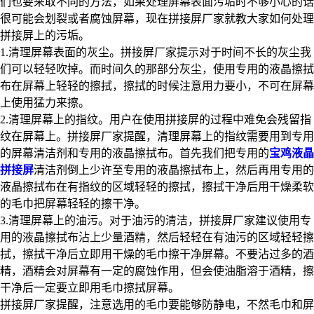
们也要采取不同的方法，如果处理屏幕表面污垢时不够小心的话
很可能会划裂或者腐蚀屏幕，现在拼接屏厂家就教大家如何处理
拼接屏上的污垢。
1.清理屏幕表面的灰尘。拼接屏厂家提示对于时间不长的灰尘我
们可以轻轻吹掉。而时间久的那部分灰尘，使用专用的液晶擦拭
布在屏幕上轻轻的擦拭，擦拭的时候注意用力要小，不可在屏幕
上使用猛力来擦。
2.清理屏幕上的指纹。用户在使用拼接屏的过程中难免会残留指
纹在屏幕上。拼接屏厂家提醒，清理屏幕上的指纹需要用到专用
的屏幕清洁剂和专用的液晶擦拭布。首先我们把专用的
宝鸡液晶
拼接屏
清洁剂倒上少许至专用的液晶擦拭布上，然后再用专用的
液晶擦拭布在有指纹的区域轻轻的擦拭，擦拭干净后用干燥柔软
的毛巾把屏幕轻轻的擦干净。
3.清理屏幕上的油污。对于油污的清洁，拼接屏厂家建议使用专
用的液晶擦拭布沾上少量酒精，然后轻轻在有油污的区域轻轻擦
拭，擦拭干净后立即用干燥的毛巾擦干净屏幕。不要沾过多的酒
精，酒精会对屏幕有一定的腐蚀作用，但会使油脂溶于酒精，擦
干净后一定要立即用毛巾擦拭屏幕。
拼接屏厂家提醒，注意选用的毛巾要能够防静电，不然毛巾和屏