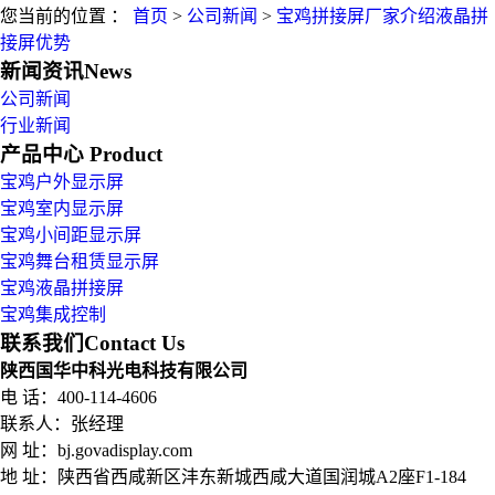
您当前的位置 ：
首页
>
公司新闻
>
宝鸡拼接屏厂家介绍液晶拼
接屏优势
新闻资讯
News
公司新闻
行业新闻
产品中心
Product
宝鸡户外显示屏
宝鸡室内显示屏
宝鸡小间距显示屏
宝鸡舞台租赁显示屏
宝鸡液晶拼接屏
宝鸡集成控制
联系我们
Contact Us
陕西国华中科光电科技有限公司
电 话：400-114-4606
联系人：张经理
网 址：bj.govadisplay.com
地 址：
陕西省西咸新区沣东新城西咸大道国润城A2座F1-184