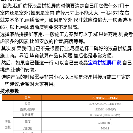
首先,我们选择液晶拼接屏的时候要清楚自己用它做什么?用于
室内还是室外?如果是室内,选择尺寸上不能太大, 一般46寸左右
就差不多了,画质高清；如果是室外,尺寸就应该偏大,一般会选择
86寸以上,画质清晰度则要求不是很高。
选择液晶拼接屏家用, 一般施工方案就可以了;如果是商用,则要考
虑很多的因素,比如安放的位置,高度等等。
其次,如果我们自己不是很懂行业,尽量选择口碑好的液晶拼接屏
施工商。靠近,毕竟就算产品有问题,售后也是非常方便。
然后，如果自己懂这一行,可以自己去液晶
宝鸡拼接屏厂家
,自己
挑选,让他们安装。
选购产品的时候需要非常小心,以上就是液晶拼接屏施工厂家的
一些建议,希望对大家有用。
技术参数
型号
PJ2000-55LE3/LE2
类型
55”SAMSUNG LED Panel
图像分辨率
1920(H)×1080(V)
像素间距
0.63mm(H)×0.63mm(V)
2
亮度
液晶
520(cd/ m
)
面板
对比度
5000:1