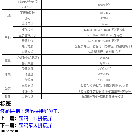
平均无故障时间
60000小时
(MTBF)
宽电压设计
100~240V
电源
功耗
175W
边框尺寸
3.5mm
外形尺寸
1213.5×684.3×71mm (宽×高×深)
显示区域尺寸
1210.0mm×680.8mm(宽×高)
结构
安装孔位
572.2mm×455mm(宽×高)
外壳材质
全金属外壳，防静电，防磁场，防强电场干
安装方式
标准型机柜、定制型机柜
整机毛重(含包装)
约35Kg
重量
整机净重
约30Kg
存储温度
-20℃~65℃
环境
工作温度
0℃~55℃
工作湿度
10%~90%
品质保证
公安部检测报告、国家强制性3C认证
品质
环保标准
所有元器件及包装辅料符合国际环保标准
软件
品质保证
国家版权局计算机软件著作权证书
标签
液晶拼接屏
,
液晶拼接屏施工
,
上一篇：
宝鸡LED拼接屏
下一篇：
宝鸡窄边拼接屏