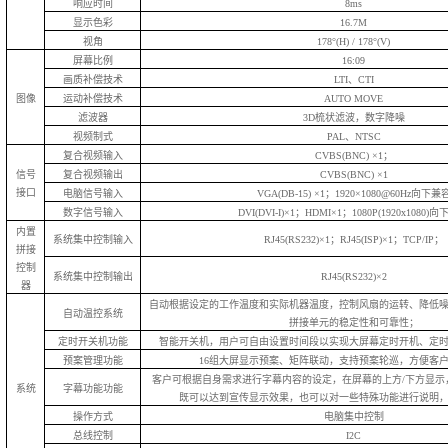
响应时间
8ms
显示色彩
16.7M
视角
178°(H) / 178°(V)
屏幕比例
16:09
画质补偿技术
LTI、CTI
图像
运动补偿技术
AUTO MOVE
滤波器
3D梳状滤波，数字降噪
视频制式
PAL、NTSC
复合视频输入
CVBS(BNC) ×1；
信号
复合视频输出
CVBS(BNC) ×1
接口
电脑信号输入
VGA(DB-15) ×1；1920×1080@60Hz向下兼
数字信号输入
DVI(DVI-I)×1；HDMI×1；1080P(1920x1080)
内置
系统集中控制输入
RJ45(RS232)×1；RJ45(ISP)×1；TCP/IP；
拼接
控制
系统集中控制输出
RJ45(RS232)×2
器
自动根据设定的工作温度和实际机器温度，控制风扇的运转、降低
自动温控系统
拼接单元的稳定性和可靠性；
定时开关机功能
智能开关机，用户可自由设置时间段以实现大屏幕定时开机、定
预案管理功能
16组大屏显示预案、矩阵联动，支持预案轮巡，方便客
客户可根据自身需求进行字幕内容的设定，在屏幕的上方/下方显示
系统
字幕功能功能
既可以达到宣传显示效果，也可以对一些特殊功能进行说明
操作方式
电脑集中控制
总线控制
I2C