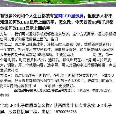
有很多公司和个人企业都装有
宝鸡LED显示屏
，但很多人都不
知道如何改LED显示上面的字，怎么改，今天西安led电子屏都
你如何改LED显示上面的字
方法一：我们可以通过手机或都遥控来改字，这个方式简单，通过手机短
信可以发送和更改屏幕上面的广告词
方法二：通过串口线来改字，连接led显示屏和电脑，然后新建或者打开
一个文件。打开显示屏控制软件，将屏参设置好，这个需要输入密码(绝
大部分控制卡密码都是168或888)。主要是两块 设 置，第一
个是 时间，时间有多种格式，选好后，默认出现在左上角;可以拉开放
大，调整。第二个就是内容，选字幕，可以对要的字进行精确编辑，点击
发送就可以
方法三：通过U盘改写上面的字，在电脑上面制作好要发的字，下载到U
盘里面，把设置参数和内容保存到发U盘里面就OK了，更改节目时直接
用U盘拷贝内容拿到led 显示屏上更换就好。
西安led电子屏今天给大家分享这三种方法：
：手机改写，电脑U盘改字，
串口线
宝鸡LED电子屏质量怎么样？陕西国华中科专业承接LED电子
屏、液晶拼接屏工程，电话：18700056766