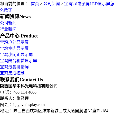
您当前的位置 ：
首页
>
公司新闻
>
宝鸡led电子屏LED显示屏怎
么改字
新闻资讯
News
公司新闻
行业新闻
产品中心
Product
宝鸡户外显示屏
宝鸡室内显示屏
宝鸡小间距显示屏
宝鸡舞台租赁显示屏
宝鸡液晶拼接屏
宝鸡集成控制
联系我们
Contact Us
陕西国华中科光电科技有限公司
电 话：400-114-4606
联系人：张经理
网 址：bj.govadisplay.com
地 址：
陕西省西咸新区沣东新城西咸大道国润城A2座F1-184