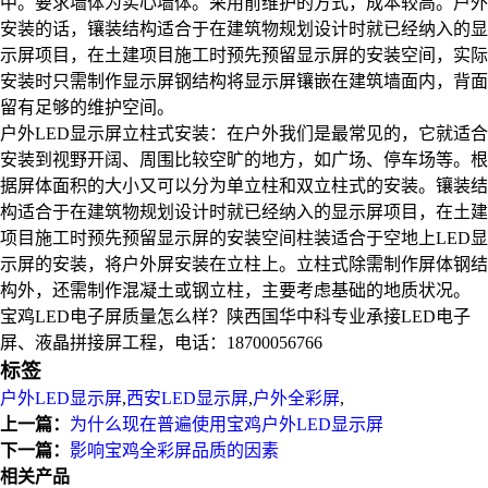
中。要求墙体为实心墙体。采用前维护的方式，成本较高。户外
安装的话，镶装结构适合于在建筑物规划设计时就已经纳入的显
示屏项目，在土建项目施工时预先预留显示屏的安装空间，实际
安装时只需制作显示屏钢结构将显示屏镶嵌在建筑墙面内，背面
留有足够的维护空间。
户外LED显示屏立柱式安装：在户外我们是最常见的，它就适合
安装到视野开阔、周围比较空旷的地方，如广场、停车场等。根
据屏体面积的大小又可以分为单立柱和双立柱式的安装。镶装结
构适合于在建筑物规划设计时就已经纳入的显示屏项目，在土建
项目施工时预先预留显示屏的安装空间柱装适合于空地上LED显
示屏的安装，将户外屏安装在立柱上。立柱式除需制作屏体钢结
构外，还需制作混凝土或钢立柱，主要考虑基础的地质状况。
宝鸡LED电子屏质量怎么样？陕西国华中科专业承接LED电子
屏、液晶拼接屏工程，电话：18700056766
标签
户外LED显示屏
,
西安LED显示屏
,
户外全彩屏
,
上一篇：
为什么现在普遍使用宝鸡户外LED显示屏
下一篇：
影响宝鸡全彩屏品质的因素
相关产品