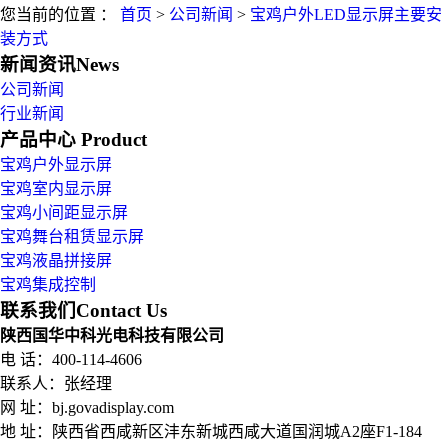
您当前的位置 ：
首页
>
公司新闻
>
宝鸡户外LED显示屏主要安
装方式
新闻资讯
News
公司新闻
行业新闻
产品中心
Product
宝鸡户外显示屏
宝鸡室内显示屏
宝鸡小间距显示屏
宝鸡舞台租赁显示屏
宝鸡液晶拼接屏
宝鸡集成控制
联系我们
Contact Us
陕西国华中科光电科技有限公司
电 话：400-114-4606
联系人：张经理
网 址：bj.govadisplay.com
地 址：
陕西省西咸新区沣东新城西咸大道国润城A2座F1-184