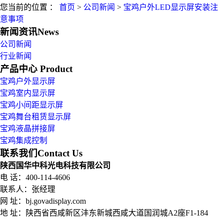
您当前的位置 ：
首页
>
公司新闻
>
宝鸡户外LED显示屏安装注
意事项
新闻资讯
News
公司新闻
行业新闻
产品中心
Product
宝鸡户外显示屏
宝鸡室内显示屏
宝鸡小间距显示屏
宝鸡舞台租赁显示屏
宝鸡液晶拼接屏
宝鸡集成控制
联系我们
Contact Us
陕西国华中科光电科技有限公司
电 话：400-114-4606
联系人：张经理
网 址：bj.govadisplay.com
地 址：
陕西省西咸新区沣东新城西咸大道国润城A2座F1-184