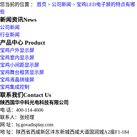
您当前的位置 ：
首页
>
公司新闻
>
宝鸡LED电子屏的特点有哪
些
新闻资讯
News
公司新闻
行业新闻
产品中心
Product
宝鸡户外显示屏
宝鸡室内显示屏
宝鸡小间距显示屏
宝鸡舞台租赁显示屏
宝鸡液晶拼接屏
宝鸡集成控制
联系我们
Contact Us
陕西国华中科光电科技有限公司
电 话：400-114-4606
联系人：张经理
网 址：bj.govadisplay.com
地 址：
陕西省西咸新区沣东新城西咸大道国润城A2座F1-184