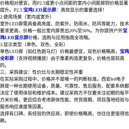
价格相对便宜，而P2.5或更小点间距的室内小间距屏则价格显著
提升。P2.5
宝鸡LED显示屏
：高效显示的重要选择！
2.使用场景（室内或室外）
室外LED屏需具备高亮度、防紫外、防雨水、防风等能力，技术
要求更高，价格一般比室内屏贵出20%至50%。为你提供户外
宝
鸡LED显示屏
价格、选购与应用指南全攻略。
3.显示类型（单色、双色、全彩）
单色LED屏（如红色跑马灯）价格最便宜，双色价格略高，
宝鸡
全彩屏
（支持视频播放）由于像素构造更复杂，价格也是较高
的。
三、采购建议：性价比与长期稳定性并重
在实际采购过程中，价格并不是唯一的判断标准。西安led电子
屏是一种长期使用设备，质量、可靠性、售后服务、配套系统都
决定了使用体验和维护成本。建议采购方不仅要关注初期的每平
方米价格，更应综合考虑屏体性能、供货周期、项目落地经验与
服务响应速度等因素。
选择有口碑、有经验的供应商，即使价格略高，也往往更值得信
赖。