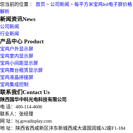
您当前的位置 ：
首页
>
公司新闻
>
每平方米宝鸡led电子屏价格
解析
新闻资讯
News
公司新闻
行业新闻
产品中心
Product
宝鸡户外显示屏
宝鸡室内显示屏
宝鸡小间距显示屏
宝鸡舞台租赁显示屏
宝鸡液晶拼接屏
宝鸡集成控制
联系我们
Contact Us
陕西国华中科光电科技有限公司
电 话：400-114-4606
联系人：张经理
网 址：bj.govadisplay.com
地 址：
陕西省西咸新区沣东新城西咸大道国润城A2座F1-184