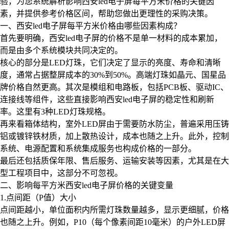
验，为您系统解析影响西安led电子屏每平方米价格的关键因
素，并提供参考价格区间，帮助您做出更理性的采购决策。
一、西安led电子屏每平方米价格由哪些因素构成？
首先要明确，西安led电子屏的价格不是单一材料的成本累加，
而是由多个系统模块共同决定的。
核心的部分是LED灯珠，它们决定了显示的亮度、寿命和清晰
度，通常占据整屏成本的30%到50%。高端灯珠如晶元、国星品
牌价格自然更高。其次是模组和电路板，包括PCB板、驱动IC、
连接线等组件，这些直接影响西安led电子屏的稳定性和刷新
率。这里有3种LED灯珠规格。
再来看箱体结构，室外LED屏由于需要防水防尘，普遍采用压铸
铝或镀锌铁材质，加上散热设计，成本也随之上升。此外，控制
系统、电源配置和系统集成服务也构成价格的一部分。
最后还包括质保年限、售后服务、运输安装等因素，尤其是在大
型工程项目中，这部分不可忽视。
二、影响每平方米西安led电子屏价格的关键变量
1.点间距（P值）大小
点间距越小，单位面积内所需灯珠数量越多，显示更细腻，价格
也随之上升。例如，P10（每个像素间距10毫米）的户外LED屏